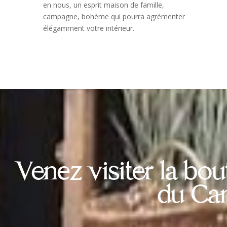
en nous, un esprit maison de famille,
campagne, bohème qui pourra agrémenter
élégamment votre intérieur.
Venez visiter la bo
du Ca